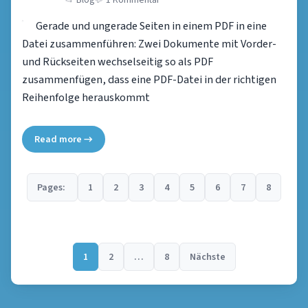
Gerade und ungerade Seiten in einem PDF in eine
Datei zusammenführen: Zwei Dokumente mit Vorder-
und Rückseiten wechselseitig so als PDF
zusammenfügen, dass eine PDF-Datei in der richtigen
Reihenfolge herauskommt
Read more →
Pages:
1
2
3
4
5
6
7
8
Seitennummerier
der
1
2
…
8
Nächste
Beiträge