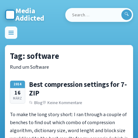
Media
Addicted
Search
for:
Toggle
menu
Tag:
software
Rund um Software
Best compression settings for 7-
2014
ZIP
16
MÄRZ
Blog
Keine Kommentare
To make the long story short: I ran through a couple of
benches to find out which combo of compression
algorithm, dictionary size, word lenght and block size