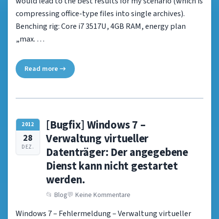
would lead to the best results for my scenario (which is
compressing office-type files into single archives).
Benching rig: Core i7 3517U, 4GB RAM, energy plan
„max. …
Read more →
[Bugfix] Windows 7 –
2012
Verwaltung virtueller
28
DEZ.
Datenträger: Der angegebene
Dienst kann nicht gestartet
werden.
Blog
Keine Kommentare
Windows 7 – Fehlermeldung – Verwaltung virtueller