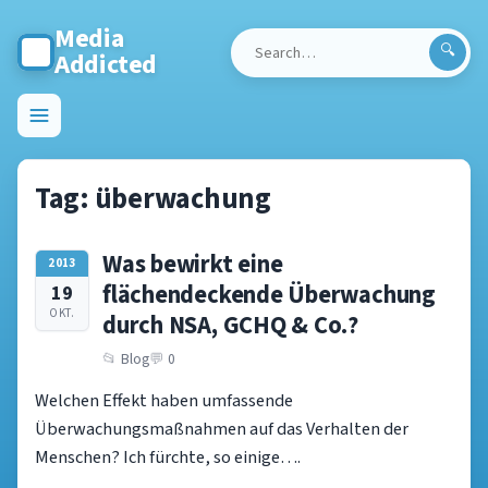
Media
Addicted
Search
for:
Toggle
menu
Tag:
überwachung
Was bewirkt eine
2013
flächendeckende Überwachung
19
OKT.
durch NSA, GCHQ & Co.?
Blog
0
Welchen Effekt haben umfassende
Überwachungsmaßnahmen auf das Verhalten der
Menschen? Ich fürchte, so einige….