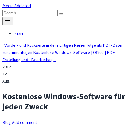
Skip
Media Addicted
to
Search
content
for:
Toggle
menu
Start
‹ Vorder- und Rückseite in der richtigen Reihenfolge als PDF-Datei
zusammenfügen
Kostenlose Windows-Software | Office | PDF-
Erstellung und –Bearbeitung ›
2012
12
Aug.
Kostenlose Windows-Software für
jeden Zweck
Blog
Add comment