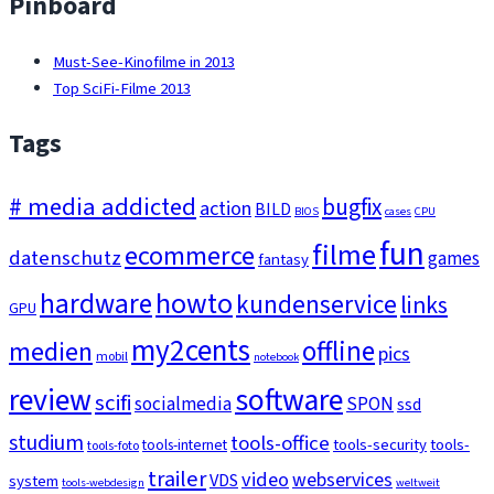
Pinboard
Must-See-Kinofilme in 2013
Top SciFi-Filme 2013
Tags
# media addicted
bugfix
action
BILD
BIOS
cases
CPU
fun
filme
ecommerce
datenschutz
games
fantasy
howto
hardware
kundenservice
links
GPU
my2cents
medien
offline
pics
mobil
notebook
review
software
scifi
socialmedia
SPON
ssd
studium
tools-office
tools-security
tools-
tools-internet
tools-foto
trailer
video
webservices
VDS
system
tools-webdesign
weltweit