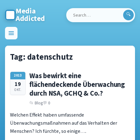
Media
Addicted
Search
for:
Toggle
menu
Tag:
datenschutz
Was bewirkt eine
2013
flächendeckende Überwachung
19
OKT.
durch NSA, GCHQ & Co.?
Blog
0
Welchen Effekt haben umfassende
Überwachungsmaßnahmen auf das Verhalten der
Menschen? Ich fürchte, so einige….