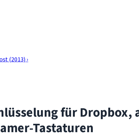
ost (2013) ›
lüsselung für Dropbox, a
Gamer-Tastaturen