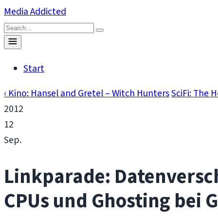
Skip
Media Addicted
to
Search
content
for:
Toggle
menu
Start
‹ Kino: Hansel and Gretel – Witch Hunters
SciFi: The H
2012
12
Sep.
Linkparade: Datenversch
CPUs und Ghosting bei 