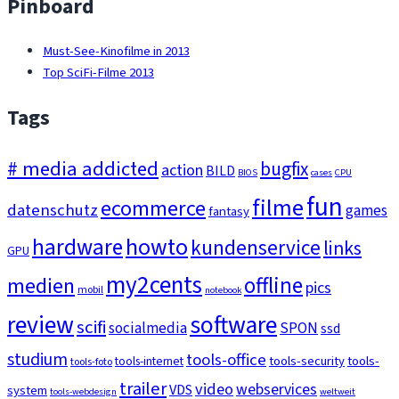
Pinboard
Must-See-Kinofilme in 2013
Top SciFi-Filme 2013
Tags
# media addicted
bugfix
action
BILD
BIOS
cases
CPU
fun
filme
ecommerce
datenschutz
games
fantasy
howto
hardware
kundenservice
links
GPU
my2cents
medien
offline
pics
mobil
notebook
review
software
scifi
socialmedia
SPON
ssd
studium
tools-office
tools-security
tools-
tools-internet
tools-foto
trailer
video
webservices
VDS
system
tools-webdesign
weltweit