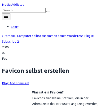
Skip
Media Addicted
to
Search
content
for:
Toggle
menu
Start
‹ Personal Computer selbst zusammen bauen
WordPress Plugin:
Subscribe 2 ›
2006
02
Feb.
Favicon selbst erstellen
Blog
Add comment
Was ist ein Favicon?
Favicons sind kleine Grafiken, die in der
Adresszeile des Browsers angezeigt werden,