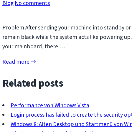
Blog
No comments
Problem After sending your machine into standby or 
remain black while the system acts like powering up. 
your mainboard, there …
Read more →
Related posts
Performance von Windows Vista
Login process has failed to create the security opt
Windows 8: Alten Desktop und Startmenü von Win