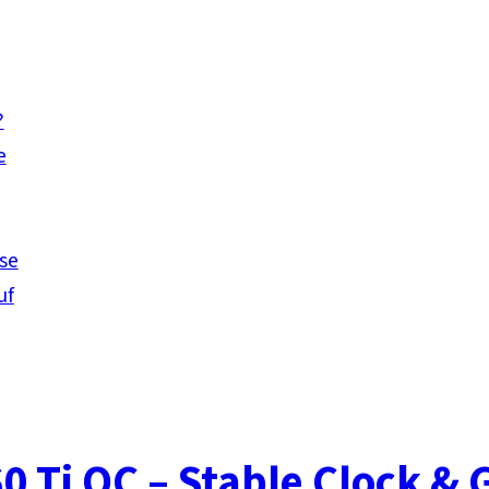
?
e
se
uf
0 Ti OC – Stable Clock &