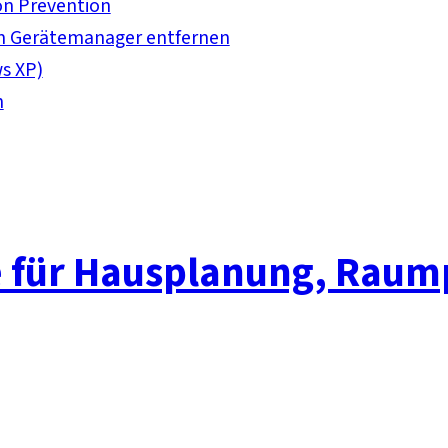
on Prevention
em Gerätemanager entfernen
ws XP)
n
e für Hausplanung, Rau