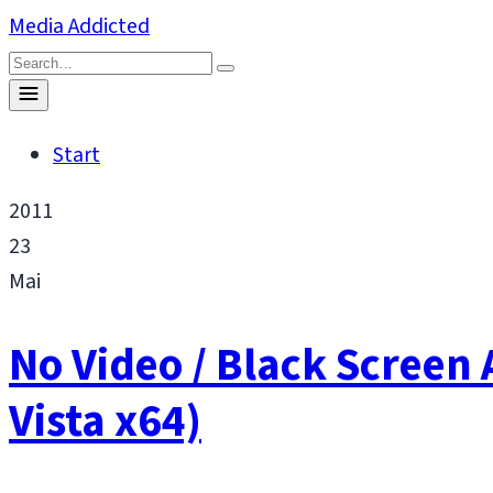
Skip
Media Addicted
to
Search
content
for:
Toggle
menu
Start
2011
23
Mai
No Video / Black Screen
Vista x64)