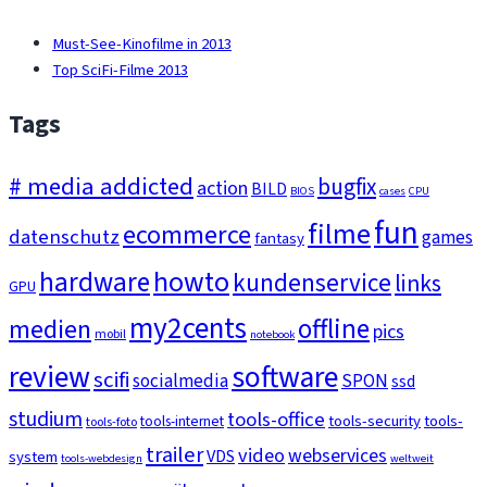
Beiträge
Must-See-Kinofilme in 2013
Top SciFi-Filme 2013
Tags
# media addicted
bugfix
action
BILD
BIOS
cases
CPU
fun
filme
ecommerce
datenschutz
games
fantasy
howto
hardware
kundenservice
links
GPU
my2cents
medien
offline
pics
mobil
notebook
review
software
scifi
socialmedia
SPON
ssd
studium
tools-office
tools-security
tools-
tools-internet
tools-foto
trailer
video
webservices
VDS
system
tools-webdesign
weltweit