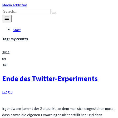
Skip
Media Addicted
to
Search
content
for:
Toggle
menu
Start
Tag:
my2cents
2011
09
Juli
Ende des Twitter-Experiments
Blog
0
Irgendwann kommt der Zeitpunkt, an dem man sich eingestehen muss,
dass etwas die eigenen Erwartungen nicht erfüllt hat. Und dann