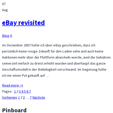
07
Aug.
eBay revisited
Blog
0
Im Dezember 2007 hatte ich über eBay geschrieben, dass ich
persönlich keine rosige Zukunft für den Laden sehe und auch keine
Auktionen mehr über die Plattform abwickeln werde, weil die Gebühren
seinerzeit einfach zu dreist erhöht wurden und überhaupt das ganze
Geschäftsmodell in der Beliebigkeit verschwand. Im Gegenzug hatte
ich mir einen Put gekauft auf …
Read more →
Pages:
1
2
3
4
5
6
7
Seitennummerierung
Vorherige
1
2
3
…
7
Nächste
der
Pinboard