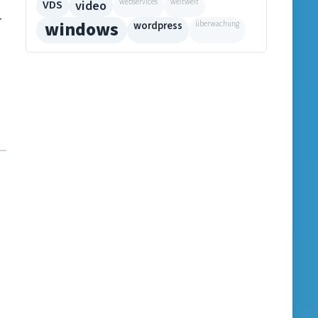
VDS
video
webservices
weltweit
r
windows
wordpress
überwachung
n