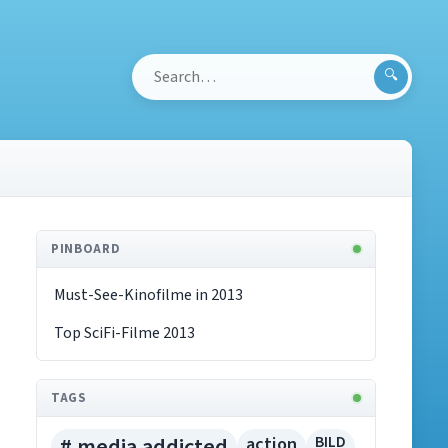
Search
for:
PINBOARD
Must-See-Kinofilme in 2013
Top SciFi-Filme 2013
TAGS
# media addicted
action
BILD