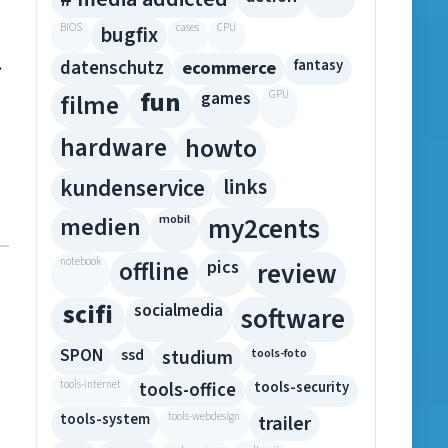
BIOS
bugfix
cases
CPU
.
datenschutz
ecommerce
fantasy
fun
filme
games
GPU
hardware
howto
kundenservice
links
medien
mobil
my2cents
notebook
pics
offline
review
scifi
socialmedia
software
SPON
ssd
studium
tools-foto
tools-internet
tools-office
tools-security
tools-system
tools-webdesign
trailer