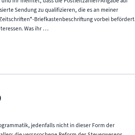
 und ihr meintet, dass die Postleitzahlen-Angabe auf
ierte Sendung zu qualifizieren, die es an meiner
itschriften“-Briefkastenbeschriftung vorbei befördert
nteressen. Was ihr …
9
ogrammatik, jedenfalls nicht in dieser Form der
allen: die versprochene Reform des Steuerwesens.