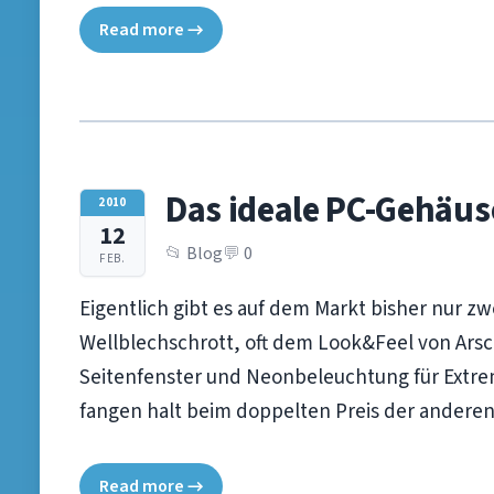
Read more →
Das ideale PC-Gehäus
2010
12
Blog
0
FEB.
Eigentlich gibt es auf dem Markt bisher nur z
Wellblechschrott, oft dem Look&Feel von Ar
Seitenfenster und Neonbeleuchtung für Extrem-
fangen halt beim doppelten Preis der anderen
Read more →