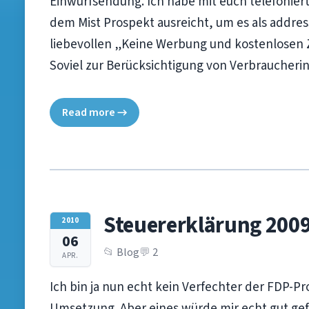
Einwurfsendung. Ich habe mit euch telefoniert
dem Mist Prospekt ausreicht, um es als address
liebevollen „Keine Werbung und kostenlosen Ze
Soviel zur Berücksichtigung von Verbraucheri
Read more →
Steuererklärung 200
2010
06
Blog
2
APR.
Ich bin ja nun echt kein Verfechter der FDP-Pr
Umsetzung. Aber eines würde mir echt gut gef