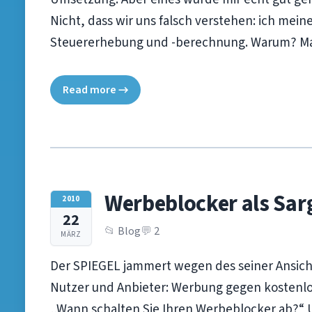
Nicht, dass wir uns falsch verstehen: ich mei
Steuererhebung und -berechnung. Warum? Mal 
Read more →
Werbeblocker als Sarg
2010
22
Blog
2
MÄRZ
Der SPIEGEL jammert wegen des seiner Ansich
Nutzer und Anbieter: Werbung gegen kostenlos
„Wann schalten Sie Ihren Werbeblocker ab?“ U