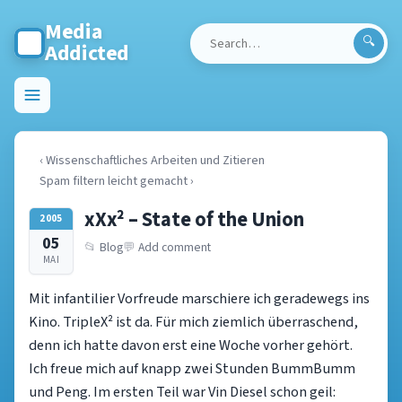
Media
Addicted
Search
for:
Toggle
menu
‹ Wissenschaftliches Arbeiten und Zitieren
Spam filtern leicht gemacht ›
xXx² – State of the Union
2005
05
Blog
Add comment
MAI
Mit infantilier Vorfreude marschiere ich geradewegs ins
Kino. TripleX² ist da. Für mich ziemlich überraschend,
denn ich hatte davon erst eine Woche vorher gehört.
Ich freue mich auf knapp zwei Stunden BummBumm
und Peng. Im ersten Teil war Vin Diesel schon geil: