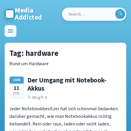
Media
Addicted
Search
for:
Toggle
menu
Tag:
hardware
Rund um Hardware
Der Umgang mit Notebook-
2006
Akkus
11
FEB.
Blog
0
Jeder Notebookbesitzer hat sich schonmal Gedanken
darüber gemacht, wie man Notebookakkus richtig
behandelt. Rein oder raus, laden oder nicht laden,