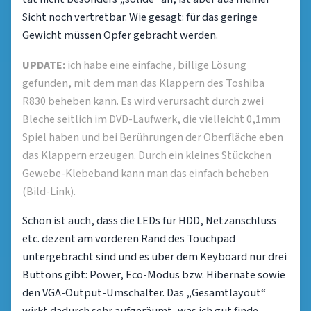
Sicht noch vertretbar. Wie gesagt: für das geringe
Gewicht müssen Opfer gebracht werden.
UPDATE:
ich habe eine einfache, billige Lösung
gefunden, mit dem man das Klappern des Toshiba
R830 beheben kann. Es wird verursacht durch zwei
Bleche seitlich im DVD-Laufwerk, die vielleicht 0,1mm
Spiel haben und bei Berührungen der Oberfläche eben
das Klappern erzeugen. Durch ein kleines Stückchen
Gewebe-Klebeband kann man das einfach beheben
(
Bild-Link
).
Schön ist auch, dass die LEDs für HDD, Netzanschluss
etc. dezent am vorderen Rand des Touchpad
untergebracht sind und es über dem Keyboard nur drei
Buttons gibt: Power, Eco-Modus bzw. Hibernate sowie
den VGA-Output-Umschalter. Das „Gesamtlayout“
wirkt dadurch sehr aufgeräumt, was ich gut finde.