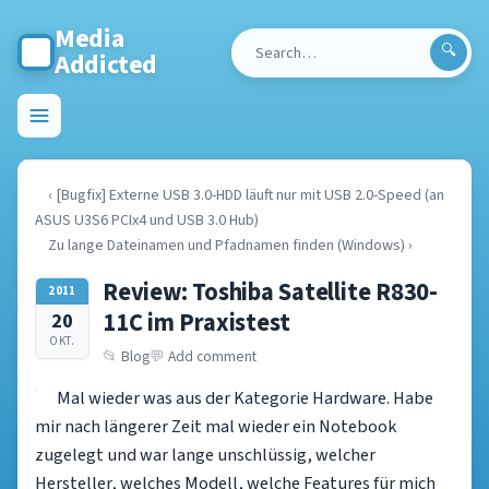
Media
Addicted
Search
for:
Toggle
menu
‹ [Bugfix] Externe USB 3.0-HDD läuft nur mit USB 2.0-Speed (an
ASUS U3S6 PCIx4 und USB 3.0 Hub)
Zu lange Dateinamen und Pfadnamen finden (Windows) ›
Review: Toshiba Satellite R830-
2011
11C im Praxistest
20
OKT.
Blog
Add comment
Mal wieder was aus der Kategorie Hardware. Habe
mir nach längerer Zeit mal wieder ein Notebook
zugelegt und war lange unschlüssig, welcher
Hersteller, welches Modell, welche Features für mich