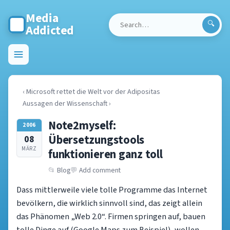
Media
Addicted
Search
for:
Toggle
menu
‹ Microsoft rettet die Welt vor der Adipositas
Aussagen der Wissenschaft ›
Note2myself:
2006
Übersetzungstools
08
MÄRZ
funktionieren ganz toll
Blog
Add comment
Dass mittlerweile viele tolle Programme das Internet
bevölkern, die wirklich sinnvoll sind, das zeigt allein
das Phänomen „Web 2.0“. Firmen springen auf, bauen