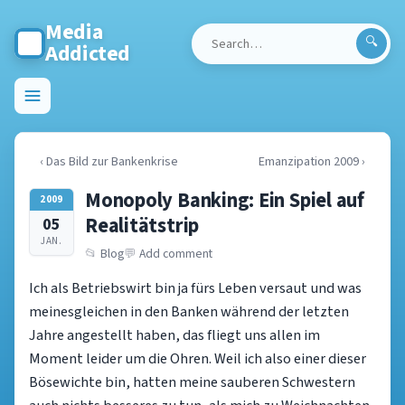
Media
Addicted
Search
for:
Toggle
menu
‹ Das Bild zur Bankenkrise
Emanzipation 2009 ›
Monopoly Banking: Ein Spiel auf
2009
Realitätstrip
05
JAN.
Blog
Add comment
Ich als Betriebswirt bin ja fürs Leben versaut und was
meinesgleichen in den Banken während der letzten
Jahre angestellt haben, das fliegt uns allen im
Moment leider um die Ohren. Weil ich also einer dieser
Bösewichte bin, hatten meine sauberen Schwestern