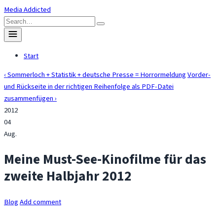
Skip
Media Addicted
to
Search
content
for:
Toggle
menu
Start
‹ Sommerloch + Statistik + deutsche Presse = Horrormeldung
Vorder-
und Rückseite in der richtigen Reihenfolge als PDF-Datei
zusammenfügen ›
2012
04
Aug.
Meine Must-See-Kinofilme für das
zweite Halbjahr 2012
Blog
Add comment