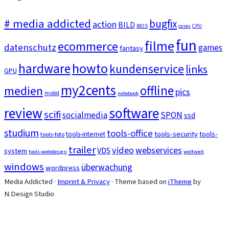
# media addicted
bugfix
action
BILD
BIOS
cases
CPU
fun
filme
ecommerce
datenschutz
games
fantasy
howto
hardware
kundenservice
links
GPU
my2cents
medien
offline
pics
mobil
notebook
review
software
scifi
socialmedia
SPON
ssd
studium
tools-office
tools-security
tools-
tools-internet
tools-foto
trailer
video
webservices
VDS
system
tools-webdesign
weltweit
windows
überwachung
wordpress
Media Addicted ·
Imprint & Privacy
·
Theme based on
iTheme
by
N.Design Studio