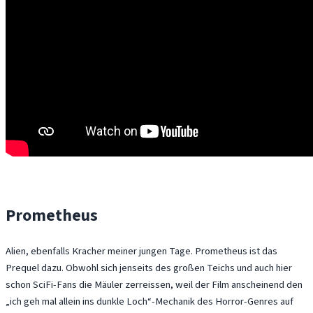
Prometheus
Alien, ebenfalls Kracher meiner jungen Tage. Prometheus ist das
Prequel dazu. Obwohl sich jenseits des großen Teichs und auch hier
schon SciFi-Fans die Mäuler zerreissen, weil der Film anscheinend den
„ich geh mal allein ins dunkle Loch“-Mechanik des Horror-Genres auf